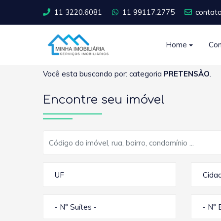
11 3220.6081
11 99117.2775
contat
Home
Co
Você esta buscando por: categoria
PRETENSÃO
.
Encontre seu imóvel
UF
Cida
- N° Suítes -
- N° 