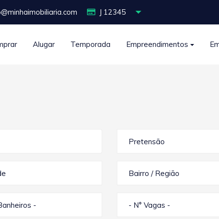
o@minhaimobiliaria.com
J 12345
mprar
Alugar
Temporada
Empreendimentos
Em
Pretensão
de
Bairro / Região
Banheiros -
- N° Vagas -