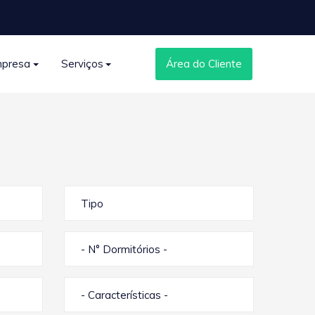
presa
Serviços
Área do Cliente
Tipo
- N° Dormitórios -
- Características -