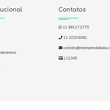
tucional
Contatos
11 99117.2775
11 3220.6081
contato@minhaimobiliaria.
dimentos
J 12345
a