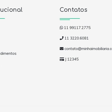
tucional
Contatos
11 99117.2775
11 3220.6081
contato@minhaimobiliaria.
dimentos
J 12345
a