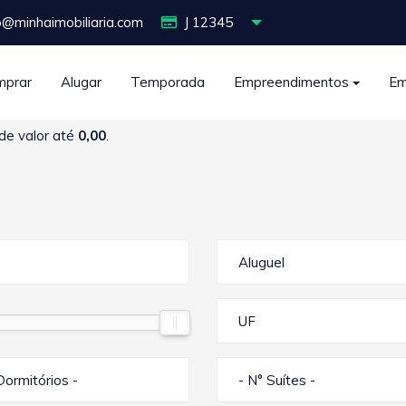
o@minhaimobiliaria.com
J 12345
mprar
Alugar
Temporada
Empreendimentos
Em
de valor até
0,00
.
Aluguel
UF
Dormitórios -
- N° Suítes -