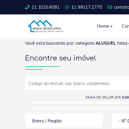
11 3220.6081
11 99117.2775
contat
Home
Co
Você esta buscando por: categoria
ALUGUEL
faixa 
Encontre seu imóvel
FAIXA DE VALOR ATÉ
0,00
Bairro / Região
- N° 